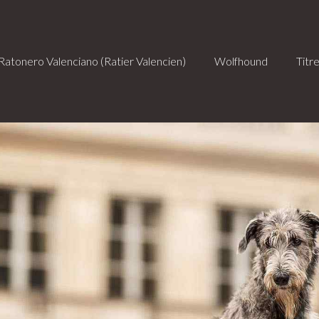
Ratonero Valenciano (Ratier Valencien)
Wolfhound
Titr