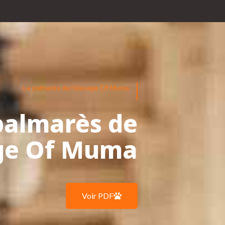
Le palmarès de l’élevage Of Muma
palmarès de
age Of Muma
Voir PDF