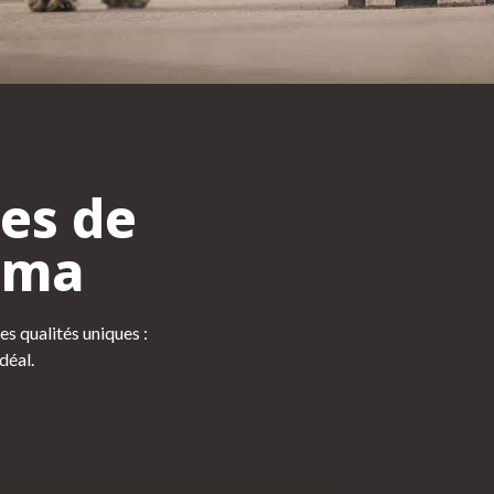
ces de
uma
 qualités uniques :
déal.