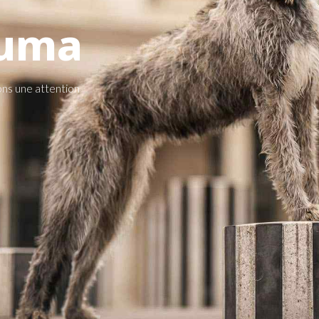
Muma
ns une attention